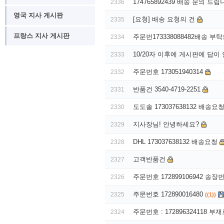
174765892439 배송 문의 드
2336
영국 지사 게시판
[요청] 배송 요청의 건
2335
프랑스 지사 게시판
주문번173338088482배송 부
2334
10/20자 이후에 게시판에 답
2333
주문번호 173051940314
2332
반품건 3540-4719-2251
2331
도도솔 173037638132 배송
2330
지사장님! 안녕하세요?
2329
DHL 173037638132 배송요청
2328
고객반품건
2327
주문번호 172899106942 송
2326
주문번호 172890016480
2325
((1))
주문번호 : 172896324118 부
2324