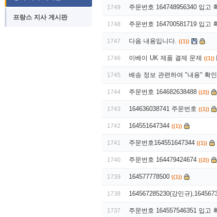
주문번호 164748956340 입고
1749
프랑스 지사 게시판
주문번호 164700581719 입고
1748
다음 내용입니다.
1747
((1))
이베이 UK 제품 결제 문제
1746
((1))
배송 정보 관련하여 "내용" 확
1745
주문번호 164682638488
1744
((2))
164636038741 주문번호
1743
((1))
164551647344
1742
((1))
주문번호164551647344
1741
((1))
주문번호 164479424674
1740
((2))
164577778500
1739
((1))
164567285230(강민규),164567
1738
주문번호 164557546351 입고
1737